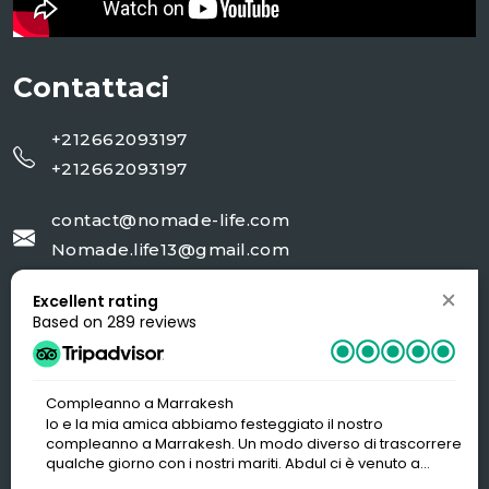
Contattaci
+212662093197
+212662093197
contact@nomade-life.com
Nomade.life13@gmail.com
Excellent rating
NR 02 rue 20 AV Moulay Ali cherif Jorf-
Based on 289 reviews
Errachidia
Compleanno a Marrakesh
Io e la mia amica abbiamo festeggiato il nostro
compleanno a Marrakesh. Un modo diverso di trascorrere
qualche giorno con i nostri mariti. Abdul ci è venuto a
prendere in aeroporto e ci ha portati nel Riad che ha scelto