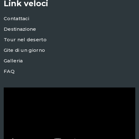
Link veloci
Contattaci
Destinazione
Tour nel deserto
Gite di un giorno
Galleria
FAQ