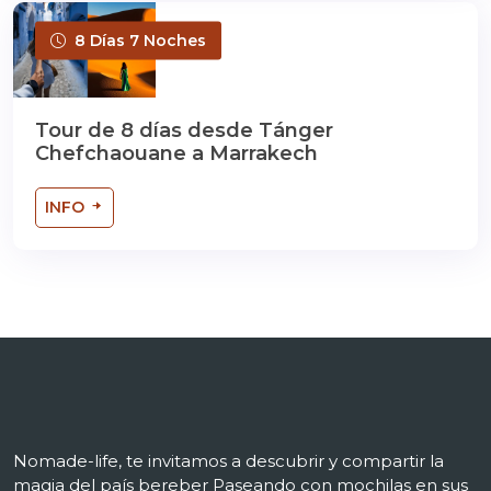
8 Días 7 Noches
Tour de 8 días desde Tánger
Chefchaouane a Marrakech
INFO
Nomade-life, te invitamos a descubrir y compartir la
magia del país bereber Paseando con mochilas en sus