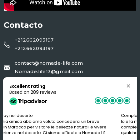
Contacto
+212662093197
+212662093197
contact@nomade-life.com
Nomade.life13@gmail.com
Excellent rating
NR 02 rue 20 AV Moulay Ali cherif Jorf-
Based on 289 reviews
Errachidia
Compleanno a Marrakes
iamo voluto concederci un breve
Io e la mia amica abbiamo
visitare le bellezze naturali e vivere
compleanno a Marrakesh.
rto. Ci siamo affidate a Nomade Life
qualche giorno con i nostr
el tour. Esperienza meravigliosa,
prendere in aeroporto e ci