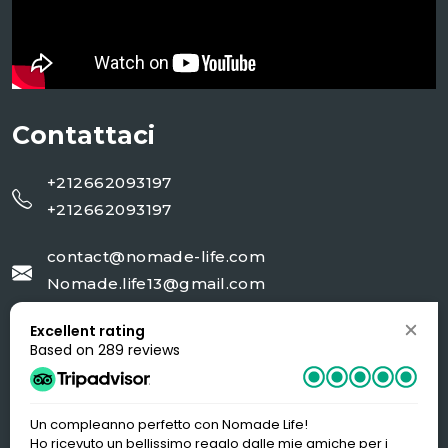
Contattaci
+212662093197
+212662093197
contact@nomade-life.com
Nomade.life13@gmail.com
Excellent rating
NR 02 rue 20 AV Moulay Ali cherif Jorf-
Based on 289 reviews
Errachidia
Un compleanno perfetto con Nomade Life!
Ho ricevuto un bellissimo regalo dalle mie amiche per i