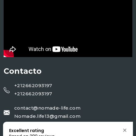
Contacto
+212662093197
+212662093197
contact@nomade-life.com
Nomade.life13@gmail.com
Excellent rating
NR 02 rue 20 AV Moulay Ali cherif Jorf-